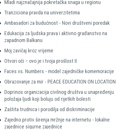
Mladi najznačajnija pokretačka snaga u regionu
Tranziciona pravda na univerzitetima
Ambasadori za budućnost - Novi društveni poredak
Edukacija za ljudska prava i aktivno građanstvo na
zapadnom Balkanu
Moj zavičaj kroz vrijeme
Otvori oči – ovo je i tvoja prošlost II
Faces vs. Numbers - model zajedničke komemoracije
Obrazovanje za mir - PEACE EDUCATION ON LOCATION
Doprinos organizacija civilnog društva u unapređenju
položaja ljudi koji boluju od rijetkih bolesti
Zaštita trudnica i porodilja od diskriminacije
Zajedno protiv širenja mržnje na internetu - lokalne
zajednice sigurne zajednice