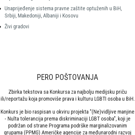
Unaprijeđenje sistema pravne zaštite optuženih u BiH,
Srbiji, Makedoniji, Albaniji i Kosovu
Živi gradovi
PERO POŠTOVANJA
Zbirka tekstova sa Konkursa za najbolju medijsku priču
ili/reportažu koja promoviše prava i kulturu LGBTI osoba u BiH.
Konkurs je bio raspisan u okviru projekta "(Ne)vidljive manjine
- Nulta tolerancija prema diskriminaciji LGBT osoba", koji je
podržan od strane Programa podrške marginalizovanim
grupama (PPMG) Američke agencije za međunarodni razvoj