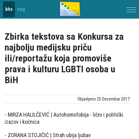
bhs
eng
POČETNA
Zbirka tekstova sa Konkursa za
O
najbolju medijsku priču
ili/reportažu koja promoviše
NAMA
prava i kulturu LGBTI osoba u
NOVOSTI
BiH
PROJEKTI
Objavljeno 25 Decembar 2017
PUBLIKACIJE
-
MIRZA HALILČEVIĆ | Autohomofobija - lični i politički
GALERIJE
izazov i kočnica
KONTAKT
-
ZORANA STOJIČIĆ | Strah ubija ljubav