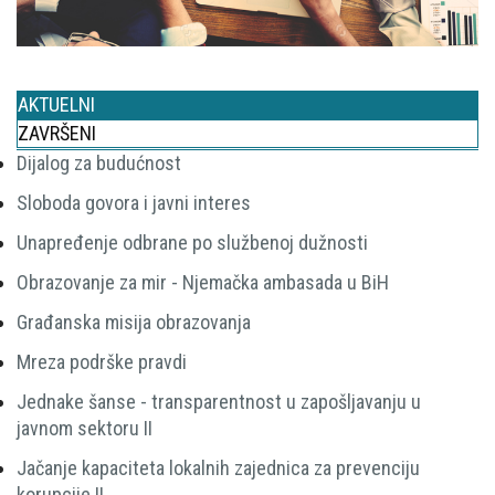
AKTUELNI
ZAVRŠENI
Dijalog za budućnost
Sloboda govora i javni interes
Unapređenje odbrane po službenoj dužnosti
Obrazovanje za mir - Njemačka ambasada u BiH
Građanska misija obrazovanja
Mreza podrške pravdi
Jednake šanse - transparentnost u zapošljavanju u
javnom sektoru II
Jačanje kapaciteta lokalnih zajednica za prevenciju
korupcije II